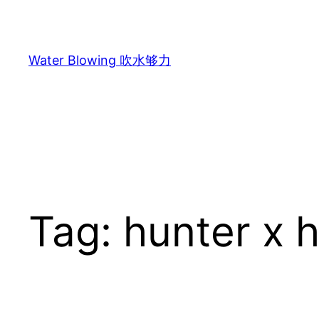
Skip
to
content
Water Blowing 吹水够力
Tag:
hunter x 